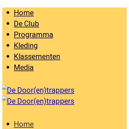
Home
De Club
Programma
Kleding
Klassementen
Media
Home